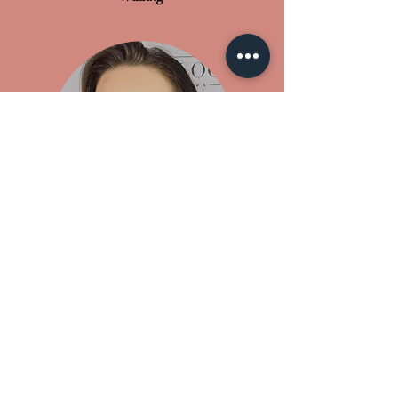
Livia
Azubi.
Kosmetikmeisterin
Livia ist unsere Auszubildende
Kosmetikmeisterin. Sie ist im Bereich der
Fußpflege, Maniküre,
Wimpernverlängerung sowie Kosmetik
tätig